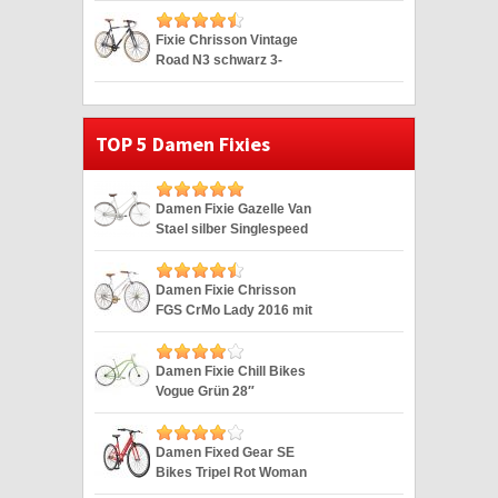
Fixie Chrisson Vintage
Road N3 schwarz 3-
Gang 28″
TOP 5 Damen Fixies
Damen Fixie Gazelle Van
Stael silber Singlespeed
Silver 28″
Damen Fixie Chrisson
FGS CrMo Lady 2016 mit
2G weiss 28″
Damen Fixie Chill Bikes
Vogue Grün 28″
Damen Fixed Gear SE
Bikes Tripel Rot Woman
Fixie 28 Zoll