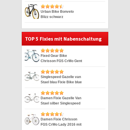
yellow 28″
Urban Bike Bonvelo
Blizz schwarz
Singlespeed black 28″
TOP 5 Fixies mit Nabenschaltung
Fixed Gear Bike
Chrisson FGS CrMo Gent
blau Duomatic 28″
Singlespeed Gazelle van
Stael blau Fixie Bike blue
28″
Damen Fixie Gazelle Van
Stael silber Singlespeed
Silver 28″
Damen Fixie Chrisson
FGS CrMo Lady 2016 mit
2G weiss 28″