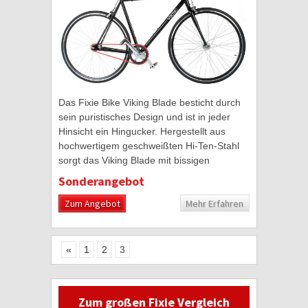
Das Fixie Bike Viking Blade besticht durch
sein puristisches Design und ist in jeder
Hinsicht ein Hingucker. Hergestellt aus
hochwertigem geschweißten Hi-Ten-Stahl
sorgt das Viking Blade mit bissigen
Zweigelenk-Rennradbremsen, der Marke
Sonderangebot
Calliper,...
Zum Angebot
Mehr Erfahren
«
1
2
3
Zum großen Fixie Vergleich