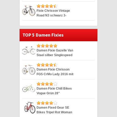
2G weiss 28″
Fixie Chrisson Vintage
Road N3 schwarz 3-
Gang 28″
TOP 5 Damen Fixies
Damen Fixie Gazelle Van
Stael silber Singlespeed
Silver 28″
Damen Fixie Chrisson
FGS CrMo Lady 2016 mit
2G weiss 28″
Damen Fixie Chill Bikes
Vogue Grün 28″
Damen Fixed Gear SE
Bikes Tripel Rot Woman
Fixie 28 Zoll