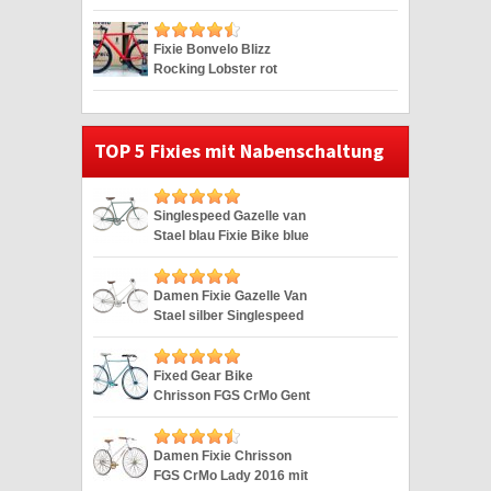
Singlespeed 28″
Fixie Bonvelo Blizz
Rocking Lobster rot
Singlespeed red 28″
TOP 5 Fixies mit Nabenschaltung
Singlespeed Gazelle van
Stael blau Fixie Bike blue
28″
Damen Fixie Gazelle Van
Stael silber Singlespeed
Silver 28″
Fixed Gear Bike
Chrisson FGS CrMo Gent
blau Duomatic 28″
Damen Fixie Chrisson
FGS CrMo Lady 2016 mit