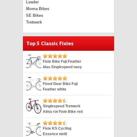
Leader
Moma Bikes
SE Bikes
Tretwerk
Top 5 Classic Fixies
Fixie Bike Fuji Feather
blau Singlespeed navy
28″
Fixed Gear Bike Fuji
Feather white
Singlespeed weiss 28″
Singlespeed Tretwerk
Alma rot Fixie Bike red
28″
Fixie KS Cycling
Essence weiß