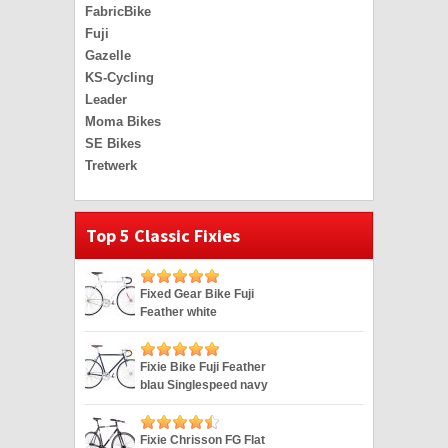
FabricBike
Fuji
Gazelle
KS-Cycling
Leader
Moma Bikes
SE Bikes
Tretwerk
Top 5 Classic Fixies
Fixed Gear Bike Fuji
Feather white
Singlespeed weiss 28″
Fixie Bike Fuji Feather
blau Singlespeed navy
28″
Fixie Chrisson FG Flat