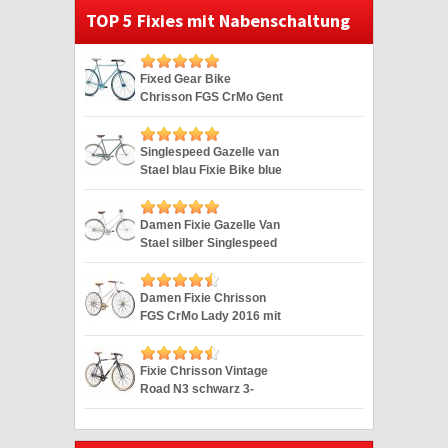
TOP 5 Fixies mit Nabenschaltung
Fixed Gear Bike
Chrisson FGS CrMo Gent
blau Duomatic 28″
Singlespeed Gazelle van
Stael blau Fixie Bike blue
28″
Damen Fixie Gazelle Van
Stael silber Singlespeed
Silver 28″
Damen Fixie Chrisson
FGS CrMo Lady 2016 mit
2G weiss 28″
Fixie Chrisson Vintage
Road N3 schwarz 3-
Gang 28″