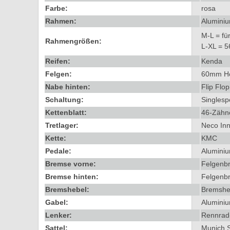
Farbe:
rosa
Rahmen:
Alumini
M-L = fü
Rahmengrößen:
L-XL = 
Reifen:
Kenda
Felgen:
60mm Ho
Nabe hinten:
Flip Flop
Schaltung:
Singles
Kettenblatt:
46-Zähn
Tretlager:
Neco Inn
Kette:
KMC
Pedale:
Alumini
Bremse vorne:
Felgenb
Bremse hinten:
Felgenb
Bremshebel:
Bremshe
Gabel:
Alumini
Lenker:
Rennrad
Sattel:
Munich S