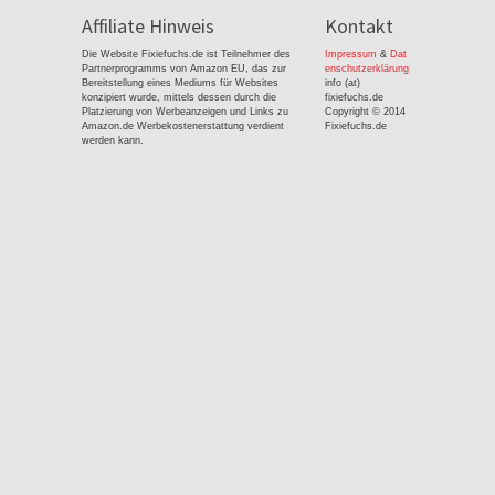
Affiliate Hinweis
Kontakt
Die Website Fixiefuchs.de ist Teilnehmer des
Impressum
&
Dat
Partnerprogramms von Amazon EU, das zur
enschutzerklärung
Bereitstellung eines Mediums für Websites
info (at)
konzipiert wurde, mittels dessen durch die
fixiefuchs.de
Platzierung von Werbeanzeigen und Links zu
Copyright © 2014
Amazon.de Werbekostenerstattung verdient
Fixiefuchs.de
werden kann.