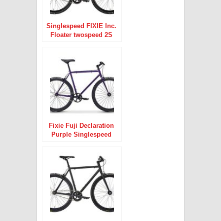
Singlespeed FIXIE Inc.
Floater twospeed 2S
white Fixie weiß 28″
Fixie Fuji Declaration
Purple Singlespeed
Lila 28″