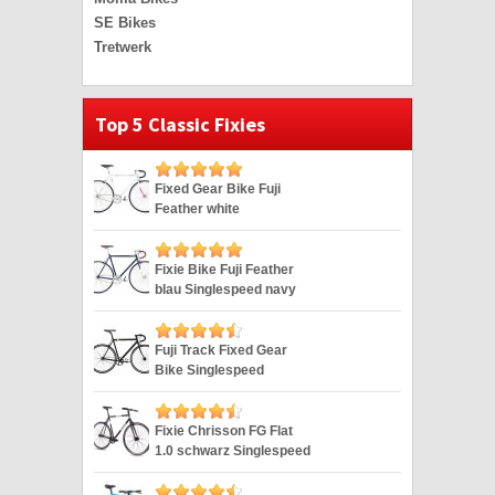
SE Bikes
Tretwerk
Top 5 Classic Fixies
Fixed Gear Bike Fuji
Feather white
Singlespeed weiss 28″
Fixie Bike Fuji Feather
blau Singlespeed navy
28″
Fuji Track Fixed Gear
Bike Singlespeed
Schwarz/Lime 28″
Fixie Chrisson FG Flat
1.0 schwarz Singlespeed
28″