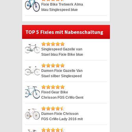
Fixie Bike Tretwerk Alma
blau Singlespeed blue
28″
TOP 5 Fixies mit Nabenschaltung
Singlespeed Gazelle van
Stael blau Fixie Bike blue
28″
Damen Fixie Gazelle Van
Stael silber Singlespeed
Silver 28″
Fixed Gear Bike
Chrisson FGS CrMo Gent
blau Duomatic 28″
Damen Fixie Chrisson
FGS CrMo Lady 2016 mit
2G weiss 28″