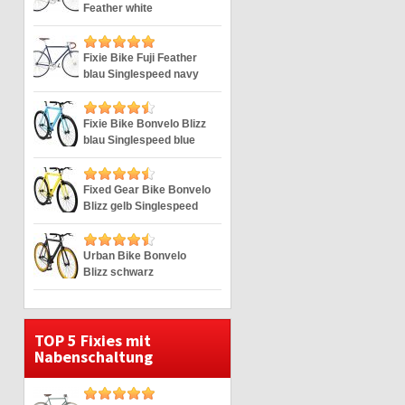
Feather white
Singlespeed weiss 28″
Fixie Bike Fuji Feather
blau Singlespeed navy
28″
Fixie Bike Bonvelo Blizz
blau Singlespeed blue
28″
Fixed Gear Bike Bonvelo
Blizz gelb Singlespeed
yellow 28″
Urban Bike Bonvelo
Blizz schwarz
Singlespeed black 28″
TOP 5 Fixies mit
Nabenschaltung