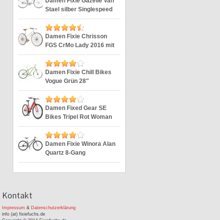
Damen Fixie Gazelle Van
Stael silber Singlespeed
Silver 28″
Damen Fixie Chrisson
FGS CrMo Lady 2016 mit
2G weiss 28″
Damen Fixie Chill Bikes
Vogue Grün 28″
Damen Fixed Gear SE
Bikes Tripel Rot Woman
Fixie 28 Zoll
Damen Fixie Winora Alan
Quartz 8-Gang
Singlespeed 28“
Kontakt
Impressum
&
Datenschutzerklärung
info (at) fixiefuchs.de