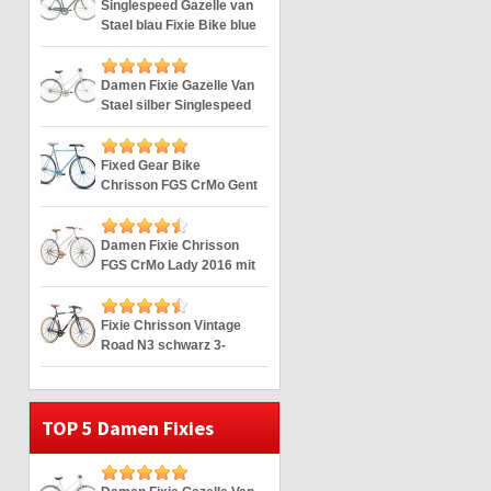
Singlespeed Gazelle van
Stael blau Fixie Bike blue
28″
Damen Fixie Gazelle Van
Stael silber Singlespeed
Silver 28″
Fixed Gear Bike
Chrisson FGS CrMo Gent
blau Duomatic 28″
Damen Fixie Chrisson
FGS CrMo Lady 2016 mit
2G weiss 28″
Fixie Chrisson Vintage
Road N3 schwarz 3-
Gang 28″
TOP 5 Damen Fixies