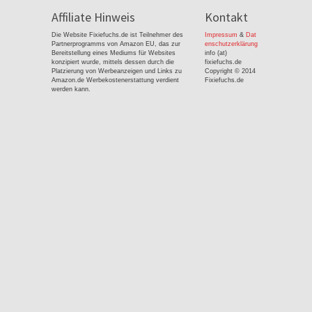
Affiliate Hinweis
Kontakt
Die Website Fixiefuchs.de ist Teilnehmer des
Impressum
&
Dat
Partnerprogramms von Amazon EU, das zur
enschutzerklärung
Bereitstellung eines Mediums für Websites
info (at)
konzipiert wurde, mittels dessen durch die
fixiefuchs.de
Platzierung von Werbeanzeigen und Links zu
Copyright © 2014
Amazon.de Werbekostenerstattung verdient
Fixiefuchs.de
werden kann.