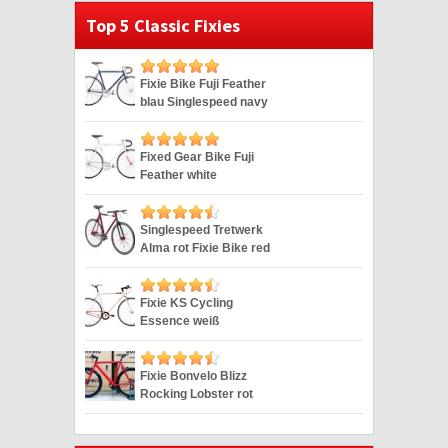
Top 5 Classic Fixies
Fixie Bike Fuji Feather
blau Singlespeed navy
28″
Fixed Gear Bike Fuji
Feather white
Singlespeed weiss 28″
Singlespeed Tretwerk
Alma rot Fixie Bike red
28″
Fixie KS Cycling
Essence weiß
Singlespeed 28″
Fixie Bonvelo Blizz
Rocking Lobster rot
Singlespeed red 28″