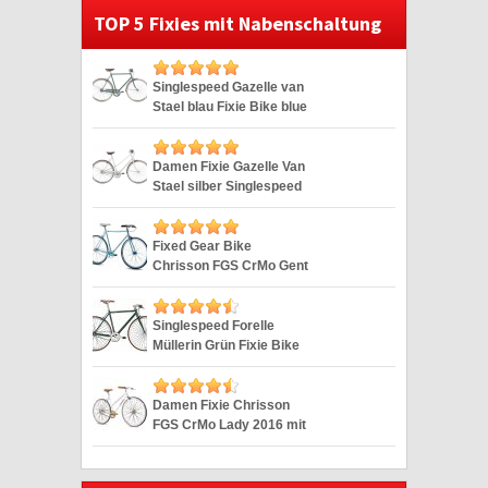
TOP 5 Fixies mit Nabenschaltung
Singlespeed Gazelle van
Stael blau Fixie Bike blue
28″
Damen Fixie Gazelle Van
Stael silber Singlespeed
Silver 28″
Fixed Gear Bike
Chrisson FGS CrMo Gent
blau Duomatic 28″
Singlespeed Forelle
Müllerin Grün Fixie Bike
Hartje 28 Zoll
Damen Fixie Chrisson
FGS CrMo Lady 2016 mit
2G weiss 28″