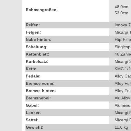
48,0cm
Rahmengrößen:
53,0cm
Reifen:
Innova 
Felgen:
Micargi 
Nabe hinten:
Flip-Flo
Schaltung:
Singles
Kettenblatt:
46 Zähn
Kurbelsatz
:
Micargi 
Kette:
KMC 1/2″
Pedale:
Alloy Ca
Bremse vorne:
Alloy Fe
Bremse hinten:
Alloy Fe
Bremshebel:
Alu Alloy
Gabel:
Aluminiu
Lenker:
Micargi 
Sattel:
Micargi 
Gewicht:
11,6 kg