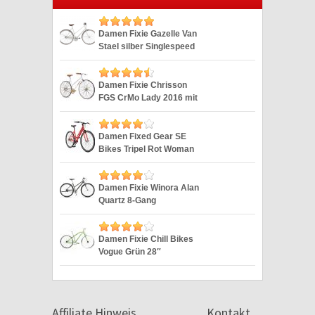
Damen Fixie Gazelle Van
Stael silber Singlespeed
Silver 28″
Damen Fixie Chrisson
FGS CrMo Lady 2016 mit
2G weiss 28″
Damen Fixed Gear SE
Bikes Tripel Rot Woman
Fixie 28 Zoll
Damen Fixie Winora Alan
Quartz 8-Gang
Singlespeed 28“
Damen Fixie Chill Bikes
Vogue Grün 28″
Affiliate Hinweis
Kontakt