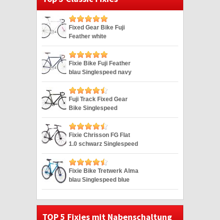
Fixed Gear Bike Fuji
Feather white
Singlespeed weiss 28″
Fixie Bike Fuji Feather
blau Singlespeed navy
28″
Fuji Track Fixed Gear
Bike Singlespeed
Schwarz/Lime 28″
Fixie Chrisson FG Flat
1.0 schwarz Singlespeed
28″
Fixie Bike Tretwerk Alma
blau Singlespeed blue
28″
TOP 5 Fixies mit Nabenschaltung