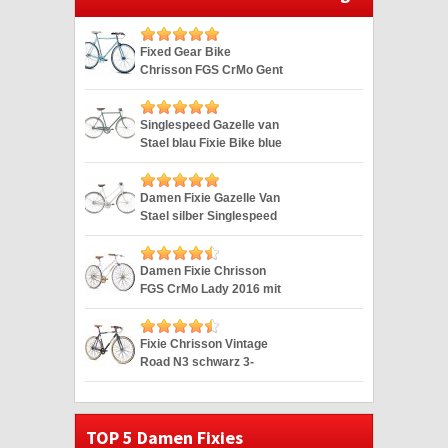
Fixed Gear Bike
Chrisson FGS CrMo Gent
blau Duomatic 28″
Singlespeed Gazelle van
Stael blau Fixie Bike blue
28″
Damen Fixie Gazelle Van
Stael silber Singlespeed
Silver 28″
Damen Fixie Chrisson
FGS CrMo Lady 2016 mit
2G weiss 28″
Fixie Chrisson Vintage
Road N3 schwarz 3-
Gang 28″
TOP 5 Damen Fixies