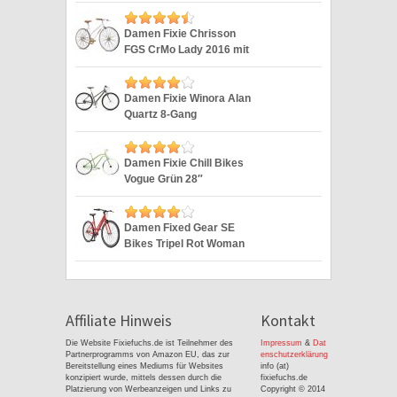
Silver 28″
Damen Fixie Chrisson
FGS CrMo Lady 2016 mit
2G weiss 28″
Damen Fixie Winora Alan
Quartz 8-Gang
Singlespeed 28“
Damen Fixie Chill Bikes
Vogue Grün 28″
Damen Fixed Gear SE
Bikes Tripel Rot Woman
Fixie 28 Zoll
Affiliate Hinweis
Kontakt
Die Website Fixiefuchs.de ist Teilnehmer des
Impressum
&
Dat
Partnerprogramms von Amazon EU, das zur
enschutzerklärung
Bereitstellung eines Mediums für Websites
info (at)
konzipiert wurde, mittels dessen durch die
fixiefuchs.de
Platzierung von Werbeanzeigen und Links zu
Copyright © 2014