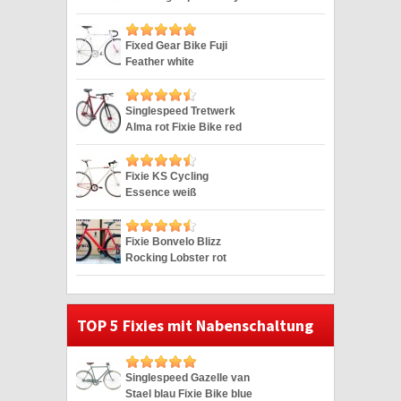
28″
Fixed Gear Bike Fuji
Feather white
Singlespeed weiss 28″
Singlespeed Tretwerk
Alma rot Fixie Bike red
28″
Fixie KS Cycling
Essence weiß
Singlespeed 28″
Fixie Bonvelo Blizz
Rocking Lobster rot
Singlespeed red 28″
TOP 5 Fixies mit Nabenschaltung
Singlespeed Gazelle van
Stael blau Fixie Bike blue