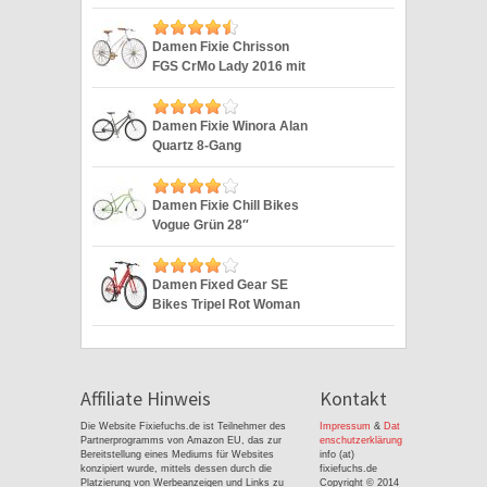
Silver 28″
Damen Fixie Chrisson
FGS CrMo Lady 2016 mit
2G weiss 28″
Damen Fixie Winora Alan
Quartz 8-Gang
Singlespeed 28“
Damen Fixie Chill Bikes
Vogue Grün 28″
Damen Fixed Gear SE
Bikes Tripel Rot Woman
Fixie 28 Zoll
Affiliate Hinweis
Kontakt
Die Website Fixiefuchs.de ist Teilnehmer des
Impressum
&
Dat
Partnerprogramms von Amazon EU, das zur
enschutzerklärung
Bereitstellung eines Mediums für Websites
info (at)
konzipiert wurde, mittels dessen durch die
fixiefuchs.de
Platzierung von Werbeanzeigen und Links zu
Copyright © 2014