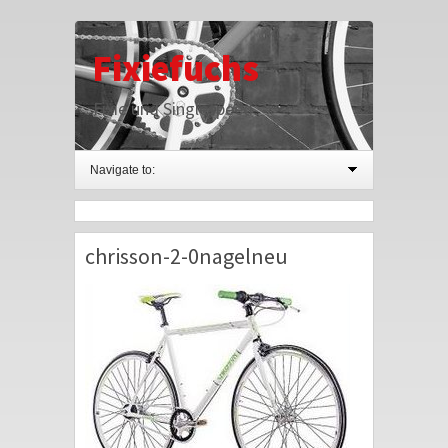
Fixiefuchs
Fixie und Singlespeed
Navigate to:
chrisson-2-0nagelneu