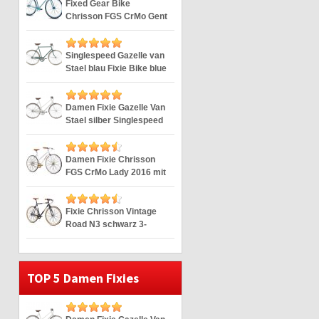
Fixed Gear Bike
Chrisson FGS CrMo Gent
blau Duomatic 28″
Singlespeed Gazelle van
Stael blau Fixie Bike blue
28″
Damen Fixie Gazelle Van
Stael silber Singlespeed
Silver 28″
Damen Fixie Chrisson
FGS CrMo Lady 2016 mit
2G weiss 28″
Fixie Chrisson Vintage
Road N3 schwarz 3-
Gang 28″
TOP 5 Damen Fixies