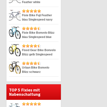
Feather white
Singlespeed weiss 28″
Fixie Bike Fuji Feather
blau Singlespeed navy
28″
Fixie Bike Bonvelo Blizz
blau Singlespeed blue
28″
Fixed Gear Bike Bonvelo
Blizz gelb Singlespeed
yellow 28″
Urban Bike Bonvelo
Blizz schwarz
Singlespeed black 28″
TOP 5 Fixies mit
Nabenschaltung