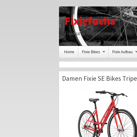
Fixiefuchs
Fixie und Singlespeed
Home
Fixie Bikes
Fixie Aufbau
Damen Fixie SE Bikes Trip