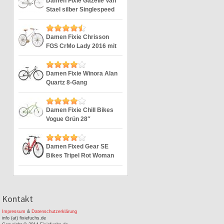
Damen Fixie Gazelle Van
Stael silber Singlespeed
Silver 28″
Damen Fixie Chrisson
FGS CrMo Lady 2016 mit
2G weiss 28″
Damen Fixie Winora Alan
Quartz 8-Gang
Singlespeed 28“
Damen Fixie Chill Bikes
Vogue Grün 28″
Damen Fixed Gear SE
Bikes Tripel Rot Woman
Fixie 28 Zoll
Kontakt
Impressum
&
Datenschutzerklärung
info (at) fixiefuchs.de