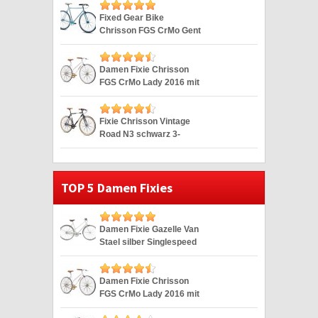
Fixed Gear Bike
Chrisson FGS CrMo Gent
blau Duomatic 28″
Damen Fixie Chrisson
FGS CrMo Lady 2016 mit
2G weiss 28″
Fixie Chrisson Vintage
Road N3 schwarz 3-
Gang 28″
TOP 5 Damen Fixies
Damen Fixie Gazelle Van
Stael silber Singlespeed
Silver 28″
Damen Fixie Chrisson
FGS CrMo Lady 2016 mit
2G weiss 28″