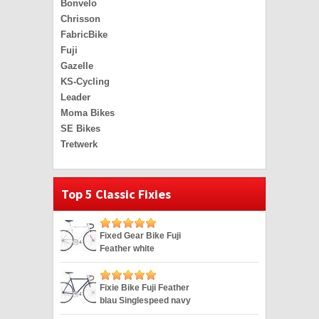
Bonvelo
Chrisson
FabricBike
Fuji
Gazelle
KS-Cycling
Leader
Moma Bikes
SE Bikes
Tretwerk
Top 5 Classic Fixies
Fixed Gear Bike Fuji
Feather white
Singlespeed weiss 28″
Fixie Bike Fuji Feather
blau Singlespeed navy
28″