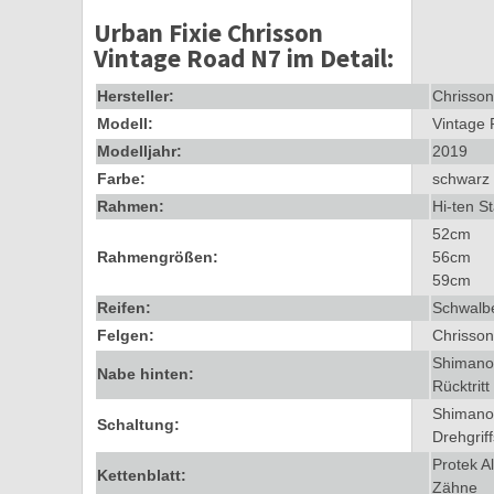
Urban Fixie Chrisson
Vintage Road N7 im Detail:
Hersteller:
Chrisson
Modell:
Vintage
Modelljahr:
2019
Farbe:
schwarz
Rahmen:
Hi-ten S
52cm
Rahmengrößen:
56cm
59cm
Reifen:
Schwalbe
Felgen:
Chrisson
Shimano
Nabe hinten:
Rücktrit
Shimano
Schaltung:
Drehgriff
Protek A
Kettenblatt:
Zähne