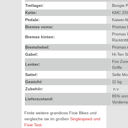
Tretlager:
Boogie 
Kette:
KMC Z50 
Pedale:
Kaiwei A
Bremse vorne:
Promax 
Promax D
Bremse hinten:
Rücktrit
Bremshebel:
Promax 
Gabel:
Hi-Ten S
Fov Zoom
Lenker:
Griffe
Sattel:
Selle Mo
Gewicht:
11 kg
Zubehör:
n.v.
85% vorm
Lieferzustand:
Vorderra
Finde weitere grandiose Fixie Bikes und
vergleiche sie im großen
Singlespeed und
Fixie Test
.