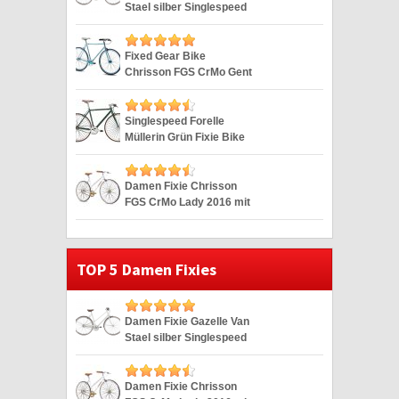
Stael silber Singlespeed
Silver 28″
Fixed Gear Bike
Chrisson FGS CrMo Gent
blau Duomatic 28″
Singlespeed Forelle
Müllerin Grün Fixie Bike
Hartje 28 Zoll
Damen Fixie Chrisson
FGS CrMo Lady 2016 mit
2G weiss 28″
TOP 5 Damen Fixies
Damen Fixie Gazelle Van
Stael silber Singlespeed
Silver 28″
Damen Fixie Chrisson