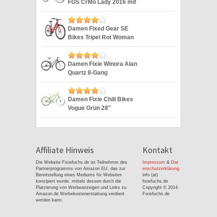
FGS CrMo Lady 2016 mit
2G weiss 28″
Damen Fixed Gear SE
Bikes Tripel Rot Woman
Fixie 28 Zoll
Damen Fixie Winora Alan
Quartz 8-Gang
Singlespeed 28“
Damen Fixie Chill Bikes
Vogue Grün 28″
Affiliate Hinweis
Kontakt
Die Website Fixiefuchs.de ist Teilnehmer des
Impressum
&
Dat
Partnerprogramms von Amazon EU, das zur
enschutzerklärung
Bereitstellung eines Mediums für Websites
info (at)
konzipiert wurde, mittels dessen durch die
fixiefuchs.de
Platzierung von Werbeanzeigen und Links zu
Copyright © 2014
Amazon.de Werbekostenerstattung verdient
Fixiefuchs.de
werden kann.