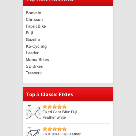
Bonvelo
Chrisson
FabricBike
Fuji
Gazelle
KS-Cycling
Leader
Moma Bikes
SE Bikes
Tretwerk
Top 5 Classic Fixies
Fixed Gear Bike Fuji
Feather white
Singlespeed weiss 28″
Fixie Bike Fuji Feather